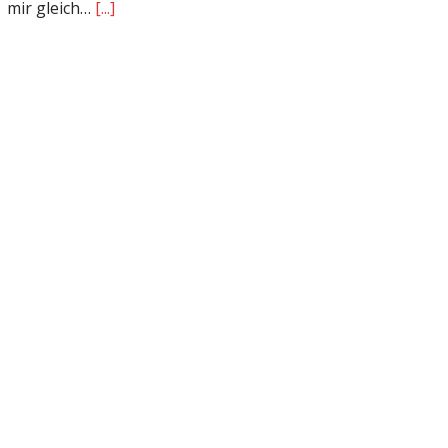
mir gleich…
[...]