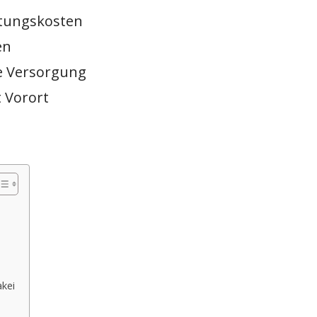
ltungskosten
en
he Versorgung
t Vorort
akei