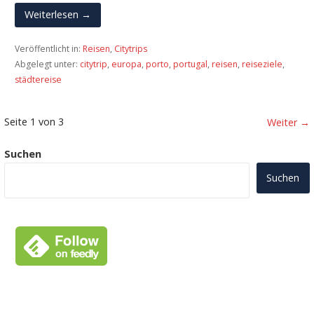
Weiterlesen →
Veröffentlicht in:
Reisen
,
Citytrips
Abgelegt unter:
citytrip
,
europa
,
porto
,
portugal
,
reisen
,
reiseziele
,
städtereise
Beitrag
Seite 1 von 3
Weiter →
Navigation
Suchen
Suchen