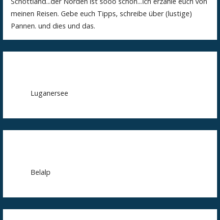
Schottland...der Norden ist sooo schön...Ich erzähle euch von
meinen Reisen. Gebe euch Tipps, schreibe über (lustige)
Pannen. und dies und das.
Luganersee
Belalp