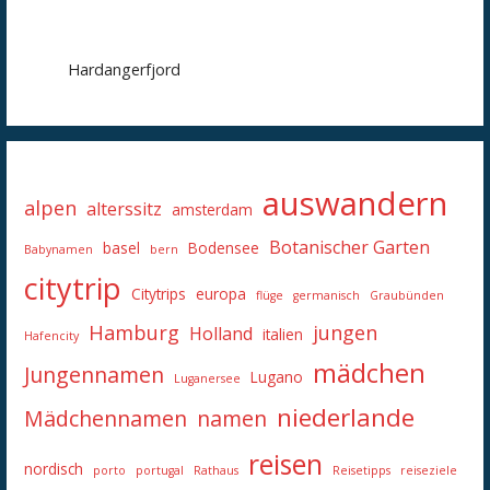
Hardangerfjord
auswandern
alpen
alterssitz
amsterdam
Botanischer Garten
basel
Bodensee
Babynamen
bern
citytrip
Citytrips
europa
flüge
germanisch
Graubünden
Hamburg
jungen
Holland
italien
Hafencity
mädchen
Jungennamen
Lugano
Luganersee
niederlande
Mädchennamen
namen
reisen
nordisch
porto
portugal
Rathaus
Reisetipps
reiseziele