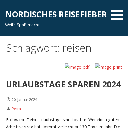
Zum
Inhalt
NORDISCHES REISEFIEBER
springen
Weil's Spaß macht
Schlagwort: reisen
URLAUBSTAGE SPAREN 2024
20. Januar 2024
Petra
Follow me Deine Urlaubstage sind kostbar. Wer einen guten
Arbeitsvertrag hat, kommt vielleicht auf 30 Tage im Jahr. Die