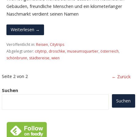
Gebäuden, freundliche Menschen und ein kilometerlanger
Naschmarkt verdient seinen Namen
Weiterlesen →
Veröffentlicht in:
Reisen
,
Citytrips
Abgelegt unter:
citytrip
,
droschke
,
museumsquartier
,
österreich
,
schönbrunn
,
städtereise
,
wien
Beitrag
Seite 2 von 2
← Zurück
Navigation
Suchen
Suchen