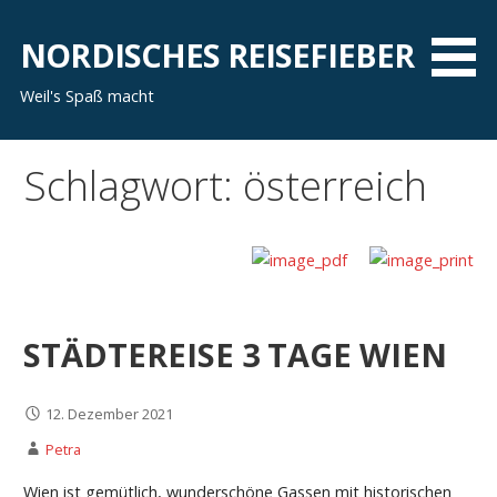
Zum
Inhalt
NORDISCHES REISEFIEBER
springen
Weil's Spaß macht
Schlagwort: österreich
STÄDTEREISE 3 TAGE WIEN
12. Dezember 2021
Petra
Wien ist gemütlich, wunderschöne Gassen mit historischen