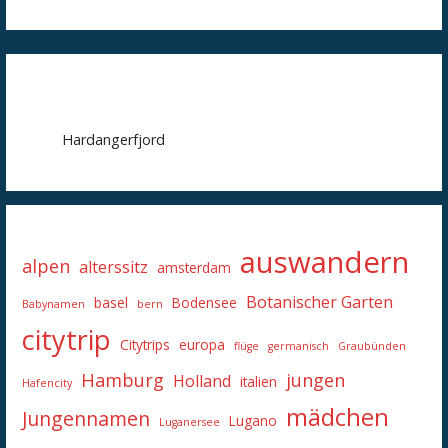
Hardangerfjord
auswandern
alpen
alterssitz
amsterdam
Botanischer Garten
basel
Bodensee
Babynamen
bern
citytrip
Citytrips
europa
flüge
germanisch
Graubünden
Hamburg
jungen
Holland
italien
Hafencity
mädchen
Jungennamen
Lugano
Luganersee