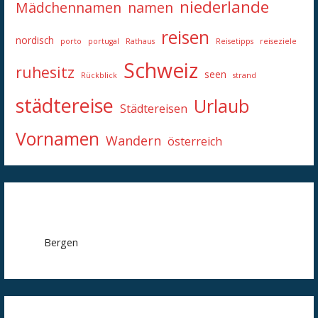
niederlande
Mädchennamen
namen
reisen
nordisch
porto
portugal
Rathaus
Reisetipps
reiseziele
Schweiz
ruhesitz
seen
Rückblick
strand
städtereise
Urlaub
Städtereisen
Vornamen
Wandern
österreich
Bergen