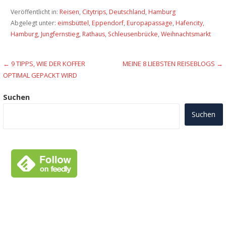
Veröffentlicht in:
Reisen
,
Citytrips
,
Deutschland
,
Hamburg
Abgelegt unter:
eimsbüttel
,
Eppendorf
,
Europapassage
,
Hafencity
,
Hamburg
,
Jungfernstieg
,
Rathaus
,
Schleusenbrücke
,
Weihnachtsmarkt
Beitragsnavigation
← 9 TIPPS, WIE DER KOFFER
MEINE 8 LIEBSTEN REISEBLOGS →
OPTIMAL GEPACKT WIRD
Suchen
Suchen