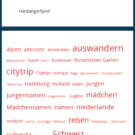
Hardangerfjord
auswandern
alpen
alterssitz
amsterdam
Botanischer Garten
basel
Bodensee
Babynamen
bern
citytrip
Citytrips
europa
flüge
germanisch
Graubünden
Hamburg
jungen
Holland
italien
Hafencity
mädchen
Jungennamen
Lugano
Luganersee
niederlande
Mädchennamen
namen
reisen
nordisch
porto
portugal
Rathaus
Reisetipps
reiseziele
Schweiz
ruhesitz