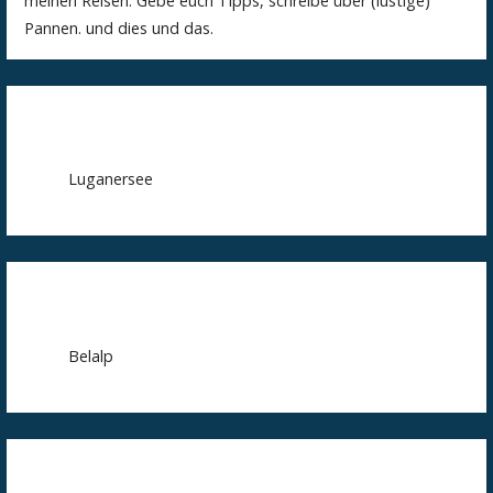
meinen Reisen. Gebe euch Tipps, schreibe über (lustige)
Pannen. und dies und das.
Luganersee
Belalp