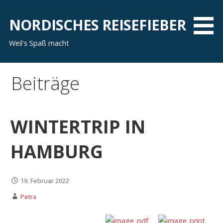
Zum
Inhalt
NORDISCHES REISEFIEBER
springen
Weil's Spaß macht
Beiträge
WINTERTRIP IN
HAMBURG
19. Februar 2022
Petra