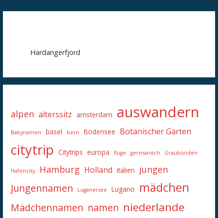
Hardangerfjord
auswandern
alpen
alterssitz
amsterdam
Botanischer Garten
basel
Bodensee
Babynamen
bern
citytrip
Citytrips
europa
flüge
germanisch
Graubünden
Hamburg
jungen
Holland
italien
Hafencity
mädchen
Jungennamen
Lugano
Luganersee
niederlande
Mädchennamen
namen