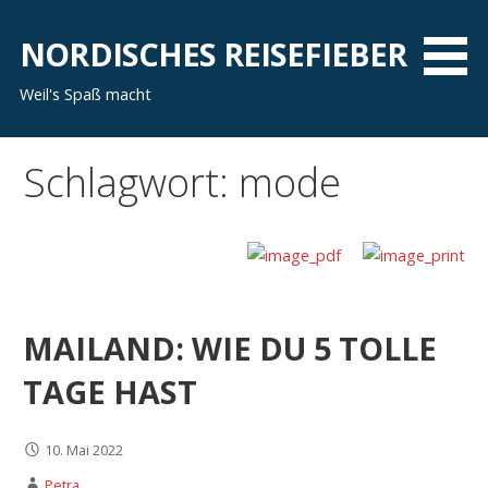
Zum
Inhalt
NORDISCHES REISEFIEBER
springen
Weil's Spaß macht
Schlagwort: mode
MAILAND: WIE DU 5 TOLLE
TAGE HAST
10. Mai 2022
Petra