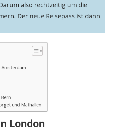
 Darum also rechtzeitig um die
ern. Der neue Reisepass ist dann
n Amsterdam
n Bern
orget und Mathallen
n London