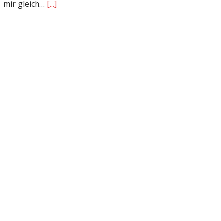
mir gleich…
[...]