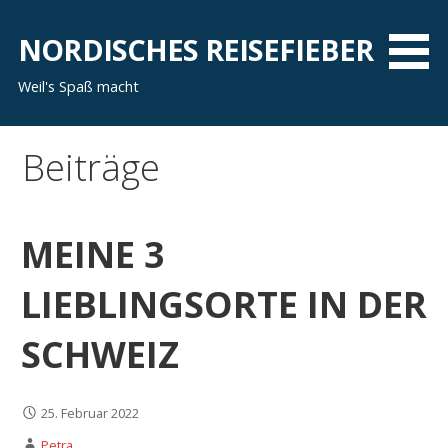
Zum
Inhalt
NORDISCHES REISEFIEBER
springen
Weil's Spaß macht
Beiträge
MEINE 3
LIEBLINGSORTE IN DER
SCHWEIZ
25. Februar 2022
Petra