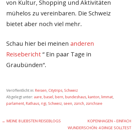
von Kultur, Shopping und Aktivitäten
mühelos zu vereinbaren. Die Schweiz
bietet aber noch viel mehr.
Schau hier bei meinen
anderen
Reisebericht
“ Ein paar Tage in
Graubünden“.
Veröffentlicht in:
Reisen
,
Citytrips
,
Schweiz
Abgelegt unter:
aare
,
basel
,
bern
,
bundeshaus
,
kanton
,
limmat
,
parlament
,
Rathaus
,
rigi
,
Schweiz
,
seen
,
zürich
,
zürichsee
Beitragsnavigation
← MEINE 8 LIEBSTEN REISEBLOGS
KOPENHAGEN – EINFACH
WUNDERSCHÖN: 4 DINGE SOLLTEST