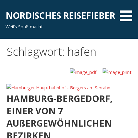
Zum
Inhalt
NORDISCHES REISEFIEBER
springen
Weil's Spaß macht
Schlagwort: hafen
HAMBURG-BERGEDORF,
EINER VON 7
AUßERGEWÖHNLICHEN
BEZIRKEN