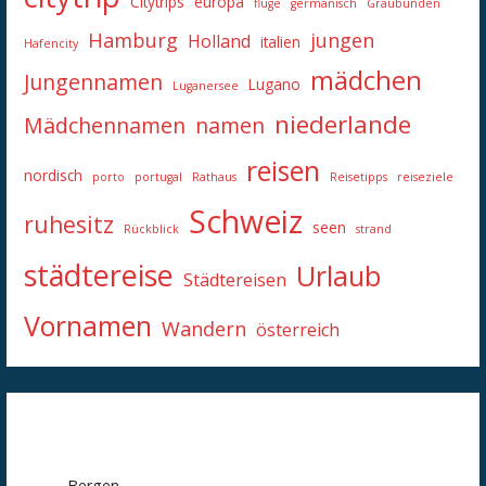
Citytrips
europa
flüge
germanisch
Graubünden
Hamburg
jungen
Holland
italien
Hafencity
mädchen
Jungennamen
Lugano
Luganersee
niederlande
Mädchennamen
namen
reisen
nordisch
porto
portugal
Rathaus
Reisetipps
reiseziele
Schweiz
ruhesitz
seen
Rückblick
strand
städtereise
Urlaub
Städtereisen
Vornamen
Wandern
österreich
Bergen