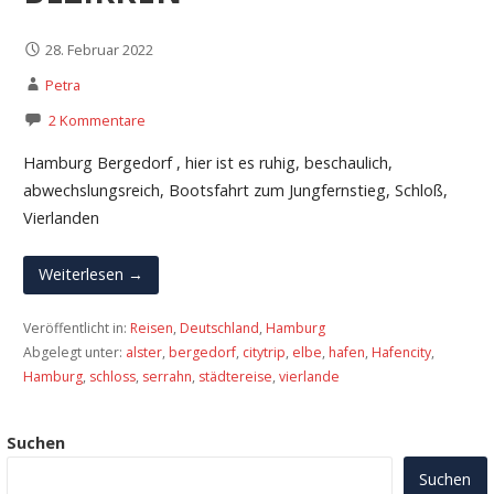
28. Februar 2022
Petra
2 Kommentare
Hamburg Bergedorf , hier ist es ruhig, beschaulich,
abwechslungsreich, Bootsfahrt zum Jungfernstieg, Schloß,
Vierlanden
Weiterlesen →
Veröffentlicht in:
Reisen
,
Deutschland
,
Hamburg
Abgelegt unter:
alster
,
bergedorf
,
citytrip
,
elbe
,
hafen
,
Hafencity
,
Hamburg
,
schloss
,
serrahn
,
städtereise
,
vierlande
Suchen
Suchen