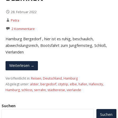
28. Februar 2022
Petra
2 Kommentare
Hamburg Bergedorf , hier ist es ruhig, beschaulich,
abwechslungsreich, Bootsfahrt zum Jungfernstieg, Schloß,
Vierlanden
Weiterlesen →
Veröffentlicht in:
Reisen
,
Deutschland
,
Hamburg
Abgelegt unter:
alster
,
bergedorf
,
citytrip
,
elbe
,
hafen
,
Hafencity
,
Hamburg
,
schloss
,
serrahn
,
städtereise
,
vierlande
Suchen
Suchen