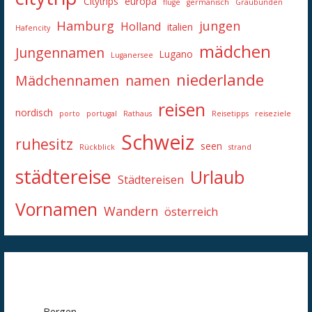
Citytrips
europa
flüge
germanisch
Graubünden
Hamburg
jungen
Holland
italien
Hafencity
mädchen
Jungennamen
Lugano
Luganersee
niederlande
Mädchennamen
namen
reisen
nordisch
porto
portugal
Rathaus
Reisetipps
reiseziele
Schweiz
ruhesitz
seen
Rückblick
strand
städtereise
Urlaub
Städtereisen
Vornamen
Wandern
österreich
Bergen