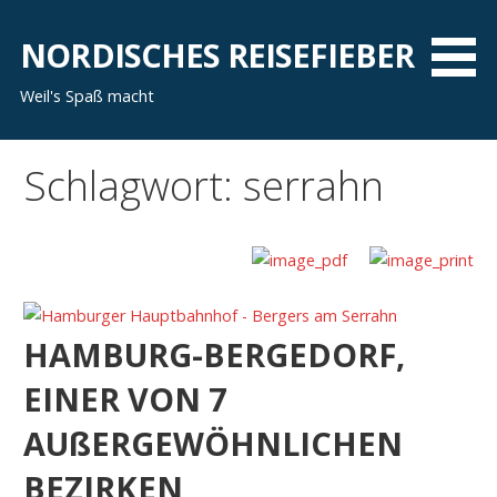
Zum
Inhalt
NORDISCHES REISEFIEBER
springen
Weil's Spaß macht
Schlagwort: serrahn
HAMBURG-BERGEDORF,
EINER VON 7
AUßERGEWÖHNLICHEN
BEZIRKEN