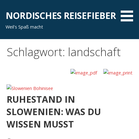
Zum
Inhalt
NORDISCHES REISEFIEBER
springen
Weil's Spaß macht
Schlagwort: landschaft
RUHESTAND IN
SLOWENIEN: WAS DU
WISSEN MUSST