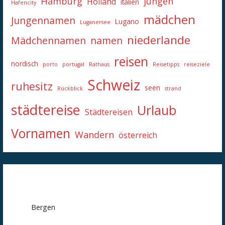
Hamburg
jungen
Holland
italien
Hafencity
mädchen
Jungennamen
Lugano
Luganersee
niederlande
Mädchennamen
namen
reisen
nordisch
porto
portugal
Rathaus
Reisetipps
reiseziele
Schweiz
ruhesitz
seen
Rückblick
strand
städtereise
Urlaub
Städtereisen
Vornamen
Wandern
österreich
Bergen