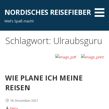
Zum
Inhalt
NORDISCHES REISEFIEBER
springen
Weil's Spaß macht
Schlagwort: Ulraubsguru
WIE PLANE ICH MEINE
REISEN
18. Dezember 2021
Petra