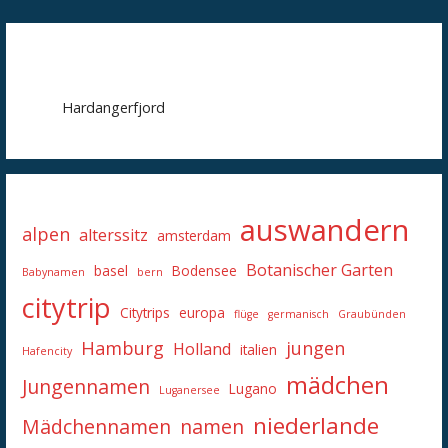
Hardangerfjord
auswandern
alpen
alterssitz
amsterdam
Botanischer Garten
basel
Bodensee
Babynamen
bern
citytrip
Citytrips
europa
flüge
germanisch
Graubünden
Hamburg
jungen
Holland
italien
Hafencity
mädchen
Jungennamen
Lugano
Luganersee
niederlande
Mädchennamen
namen